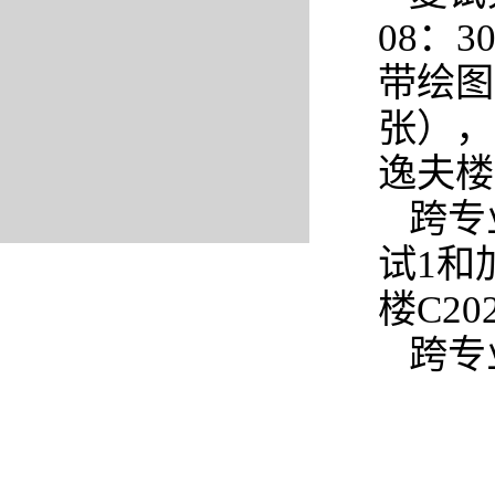
08：
带绘图
张），
逸夫楼
跨专
试1和
楼C20
跨专